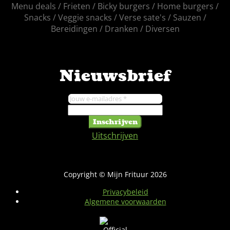
Menu deals
Frieten
Bicky burgers
Home burgers
Snacks
Veggie snacks
Verse sate's
Sauzen
Bereidingen
Dranken
Diversen
Nieuwsbrief
Inschrijven
Uitschrijven
Copyright © Mijn Frituur 2026
Privacybeleid
Algemene voorwaarden