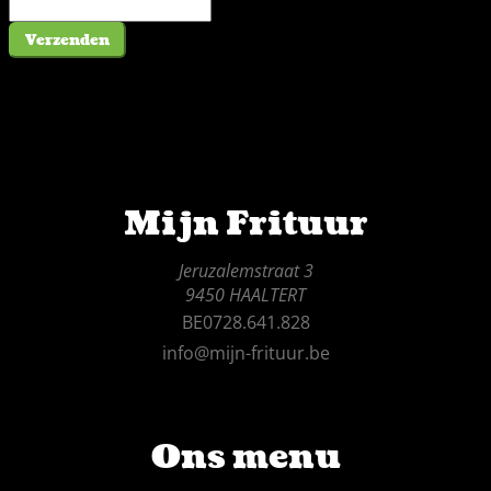
Verzenden
Mijn Frituur
Jeruzalemstraat 3
9450 HAALTERT
BE0728.641.828
info@mijn-frituur.be
Ons menu